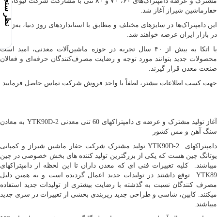
نظر سنجی
مشترک و عرضه دامپتراک‌های ۶۰، ۷۰ و ۸۰ تنی با مشارکت شرکت لیوگانگ و
حفارماشین شیراز آغاز شد.
این دامپتراک‌ها در سایزهای مختلف و مطابق با استانداردهای روز دنیا، به‌زودی
در بازار ایران عرضه خواهند شد.
با اتکا به بیش از ۴۰ سال تجربه در حوزه ماشین‌آلات معدنی، امید است
محصولات جدید بتوانند مورد توجه و رضایت مصرف‌کنندگان حرفه‌ای و فعالان
صنعت معدن قرار گیرند.
جهت کسب اطلاعات بیشتر، لطفاً با واحد فروش شرکت تماس حاصل فرمایید.
آغاز تولید مشترک و عرضه ی دامپتراکهای 60 تنی معدنی 2-YTK90D به معادن
سنگ آهن و مس کشور
دامپتراکهای 2-YTK90D تولید مشترک شرکت حفار ماشین شیراز و کمپانی
یوتانگ چین هست که یکی از بزرگترین تولید کننده های بخش خصوصی در چین
میباشند. کلیه تغییرات فنی ای که معدن داران تا این لحظه از دامپتراکهای
YTK89 توقع داشتند در تولیدات جدید اعمال گردیده است و به همین دلیل
مصرف کنندگان نسبت به گذشته با رضایت بیشتری از تولیدات جدید استفاده
میکنند. کابین، شاسی و طراحی جدید زیربندی بخشی از تغییرات در سری جدید
میباشند.