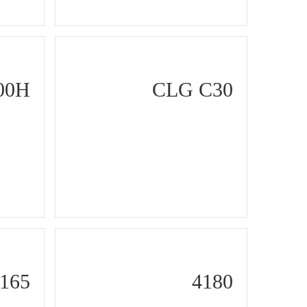
00H
CLG C30
165
4180