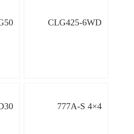
G50
CLG425-6WD
D30
777A-S 4×4