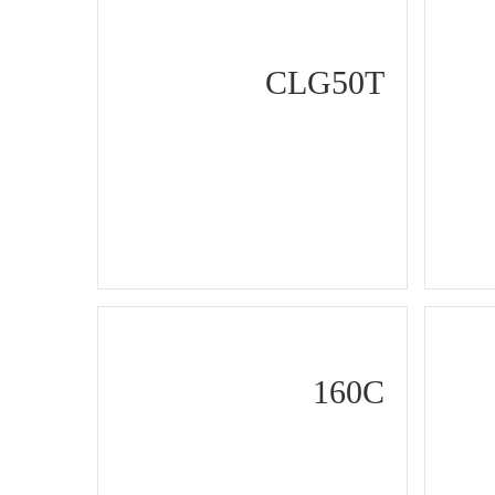
CLG50T
160C