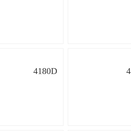
4180D
4