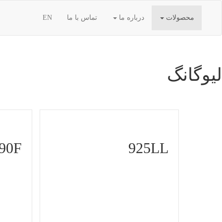
محصولات
درباره ما
تماس با ما
EN
لیوگانگ
90F
925LL