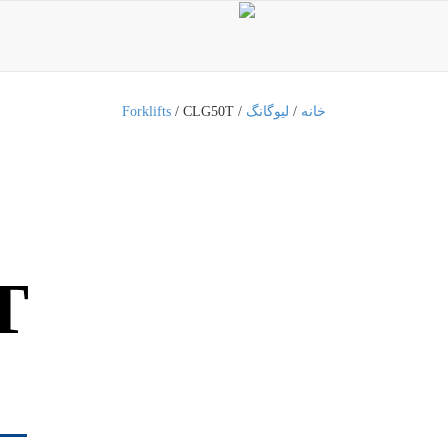
خانه
/
لیوگانگ
/
/ CLG50T
Forklifts
T