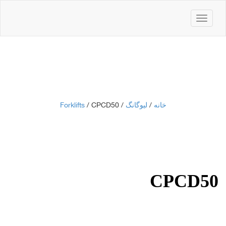
باز
کردن
منو
خانه
/
لیوگانگ
/
/ CPCD50
Forklifts
CPCD50