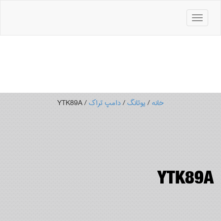
باز
کردن
منو
خانه
/
یوتانگ
/
دامپ تراک
/ YTK89A
YTK89A